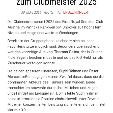
zum Clubmeister 2025
Von
ENGEL NORBERT
30. März 2025
Aus
Die Clubmeisterschaft 2025 des First Royal Snooker Club
Austria im Patricks Rankweil bot Snooker auf höchstem
Niveau und einige unerwartete Wendungen.
Bereits in der Gruppenphase zeichnete sich ab, dass
Favoritenstürze möglich sind. Besonders überraschend
war das vorzeitige Aus von
Thomas Gsteu
, der in Gruppe
4 die Segel streichen musste und so das K.O.-Feld nur als
Zuschauer verfolgen konnte.
Die beiden späteren Finalisten,
Suphi Yalman
und
Peter
Manser
, ließen dagegen keinen Zweifel daran, dass sie die
dominanten Akteure des Turniers sein würden. Beide
marschierten souverän durch ihre Matches und zogen
ungefährdet ins Endspiel ein. Dort stellte Suphi Yalman
seine internationale Routine eindrucksvoll unter Beweis:
Mit einer konzentrierten Leistung sicherte er sich den Titel
klar mit 3:0.