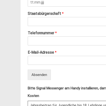
m
e
r
Staatsbürgerschaft
*
O
r
t
*
Telefonnummer
*
E-Mail-Adresse
*
Absenden
Bitte Signal Messenger am Handy installieren, dami
Kosten
Jahresbeitrag für Jugendliche bis 18, Lehrlinge u