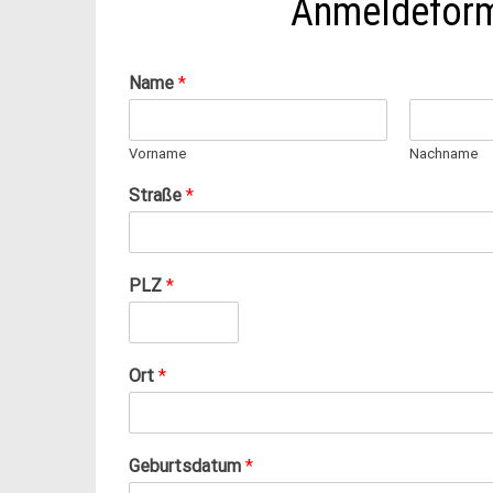
Anmeldeformu
Name
*
Vorname
Nachname
Straße
*
T
PLZ
*
e
l
e
f
Ort
*
o
n
n
u
Geburtsdatum
*
m